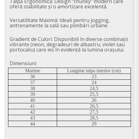
Talpă Ergonomică: Design "chunky" modern care
oferă stabilitate și o amortizare excelentă.
Versatilitate Maximă: Ideali pentru jogging,
antrenamente la sală sau plimbări urbane.
Gradient de Culori: Disponibili în diverse combinații
vibrante (neon, degradeuri de albastru, violet sau
portocaliu) care ies în evidență la lumina orașului.
Dimensiuni:
Marime
Lungime talpa interior (cm)
36
23
37
24
38
24,5
39
25,5
40
26
41
26,5
42
27,5
43
28,5
44
29