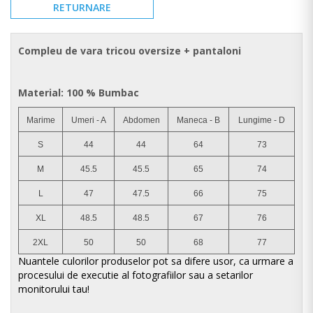
RETURNARE
Compleu de vara tricou oversize + pantaloni
Material:
100 % Bumbac
Marime
Umeri - A
Abdomen
Maneca - B
Lungime - D
S
44
44
64
73
M
45.5
45.5
65
74
L
47
47.5
66
75
XL
48.5
48.5
67
76
2XL
50
50
68
77
Nuantele culorilor produselor pot sa difere usor, ca urmare a
procesului de executie al fotografiilor sau a setarilor
monitorului tau!