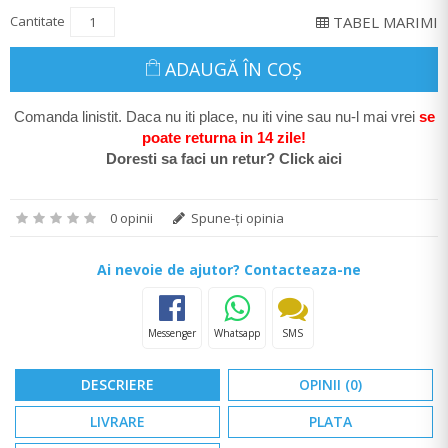
Cantitate
TABEL MARIMI
ADAUGĂ ÎN COŞ
Comanda linistit. Daca nu iti place, nu iti vine sau nu-l mai vrei
se
poate return
a in 14 zile
!
Doresti sa faci un retur? Click aici
0 opinii
Spune-ţi opinia
Ai nevoie de ajutor? Contacteaza-ne
Messenger
Whatsapp
SMS
DESCRIERE
OPINII (0)
LIVRARE
PLATA