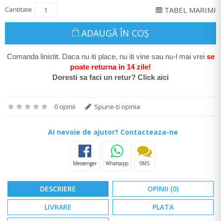
Cantitate
TABEL MARIMI
ADAUGĂ ÎN COŞ
Comanda linistit. Daca nu iti place, nu iti vine sau nu-l mai vrei
se
poate return
a in 14 zile
!
Doresti sa faci un retur? Click aici
0 opinii
Spune-ţi opinia
Ai nevoie de ajutor? Contacteaza-ne
Messenger
Whatsapp
SMS
DESCRIERE
OPINII (0)
LIVRARE
PLATA