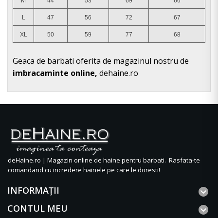
M
44
53
69
66
L
47
56
72
67
XL
50
59
77
68
Geaca de barbati oferita de magazinul nostru de
imbracaminte online,
dehaine.ro
deHaine.ro | Magazin online de haine pentru barbati. Rasfata-te
comandand cu incredere hainele pe care le doresti!
INFORMAŢII
CONTUL MEU