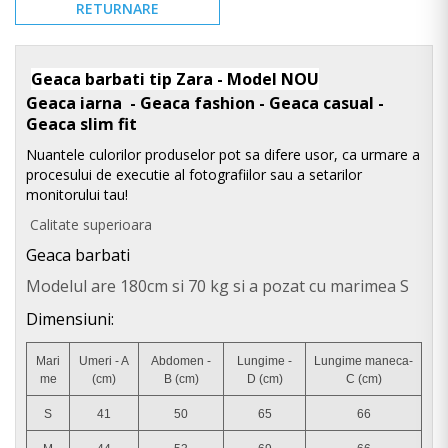
RETURNARE
Geaca barbati tip Zara - Model NOU
Geaca iarna - Geaca fashion - Geaca casual -
Geaca slim fit
Nuantele culorilor produselor pot sa difere usor, ca urmare a
procesului de executie al fotografiilor sau a setarilor
monitorului tau!
Calitate superioara
Geaca barbati
Modelul are 180cm si 70 kg si a pozat cu marimea S
Dimensiuni:
Mari
Umeri - A
Abdomen -
Lungime -
Lungime maneca-
me
(cm)
B (cm)
D (cm)
C (cm)
S
41
50
65
66