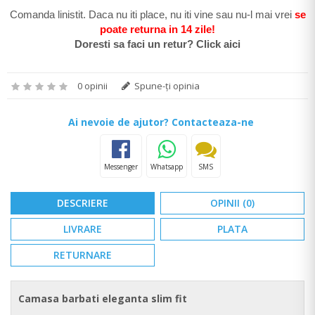
Comanda linistit. Daca nu iti place, nu iti vine sau nu-l mai vrei
se
poate return
a in 14 zile
!
Doresti sa faci un retur? Click aici
0 opinii
Spune-ţi opinia
Ai nevoie de ajutor? Contacteaza-ne
Messenger
Whatsapp
SMS
DESCRIERE
OPINII (0)
LIVRARE
PLATA
RETURNARE
Camasa barbati eleganta slim fit