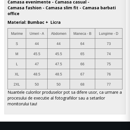
Camasa evenimente -
Camasa
casual -
Camasa
fashion -
Camasa
slim fit - Camasa barbati
office
Material: Bumbac + Licra
Marime
Umeri - A
Abdomen
Maneca - B
Lungime - D
S
44
44
64
73
M
45.5
45.5
65
74
L
47
47.5
66
75
XL
48.5
48.5
67
76
2XL
50
50
68
77
Nuantele culorilor produselor pot sa difere usor, ca urmare a
procesului de executie al fotografiilor sau a setarilor
monitorului tau!