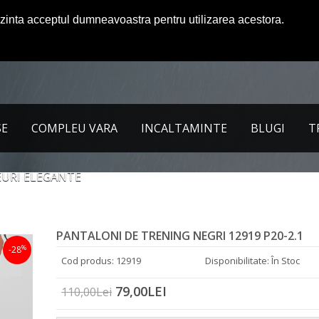
ezinta acceptul dumneavoastra pentru utilizarea acestora.
SE
COMPLEU VARA
INCALTAMINTE
BLUGI
T
URI ELEGANTE
PANTALONI DE TRENING NEGRI 12919 P20-2.1
%
-28
Cod produs: 12919
Disponibilitate: În Stoc
79,00LEI
110,00Lei