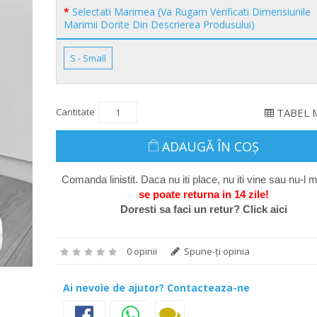
Selectati Marimea (Va Rugam Verificati Dimensiunile
Marimii Dorite Din Descrierea Produsului)
S - Small
Cantitate
TABEL 
ADAUGĂ ÎN COŞ
Comanda linistit. Daca nu iti place, nu iti vine sau nu-l m
se poate return
a in 14 zile
!
Doresti sa faci un retur? Click aici
0 opinii
Spune-ţi opinia
Ai nevoie de ajutor? Contacteaza-ne