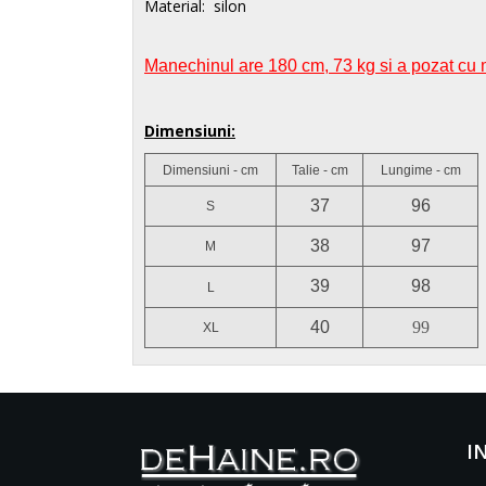
Material: silon
Manechinul are 180 cm, 73 kg si a pozat cu
Dimensiuni:
Dimensiuni - cm
Talie - cm
Lungime - cm
37
96
S
38
97
M
39
98
L
40
99
XL
I