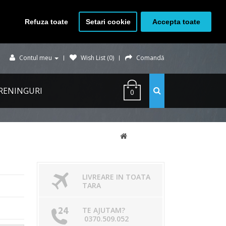
Refuza toate
Setari cookie
Accepta toate
Contul meu
Wish List (0)
Comandă
RENINGURI
0
LIVREARE IN TOATA
TARA
TE AJUTAM?
0370.509.052