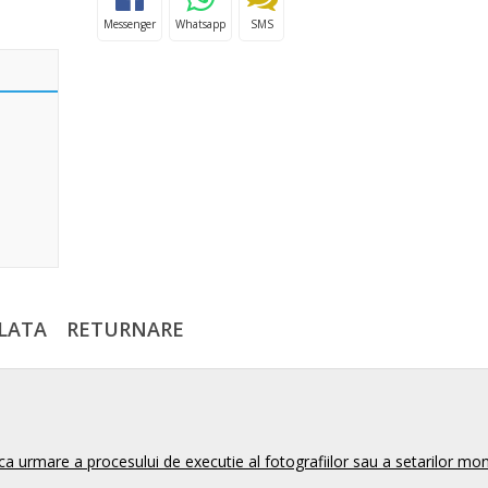
Messenger
Whatsapp
SMS
LATA
RETURNARE
ca urmare a procesului de executie al fotografiilor sau a setarilor mon