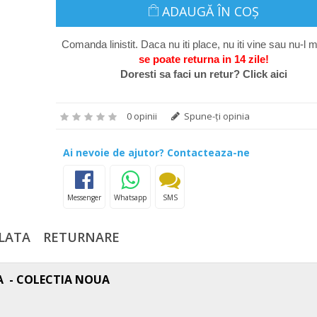
ADAUGĂ ÎN COŞ
Comanda linistit. Daca nu iti place, nu iti vine sau nu-l m
se poate return
a in 14 zile
!
Doresti sa faci un retur? Click aici
0 opinii
Spune-ţi opinia
Ai nevoie de ajutor? Contacteaza-ne
Messenger
Whatsapp
SMS
LATA
RETURNARE
RA - COLECTIA NOUA