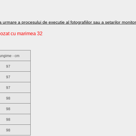
a urmare a procesului de executie al fotografiilor sau a setarilor monitor
 pozat cu marimea 32
ungime - cm
97
97
97
98
98
98
98