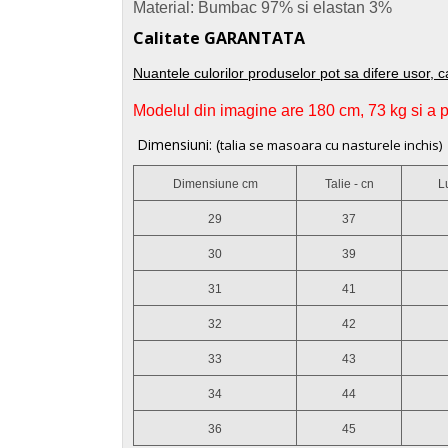
Material: Bumbac 97% si elastan 3%
Calitate GARANTATA
Nuantele culorilor produselor pot sa difere usor, c
Modelul din imagine are 180 cm, 73 kg si a
Dimensiuni: (
talia se masoara cu nasturele inchis)
Dimensiune cm
Talie - cn
L
29
37
30
39
31
41
32
42
33
43
34
44
36
45