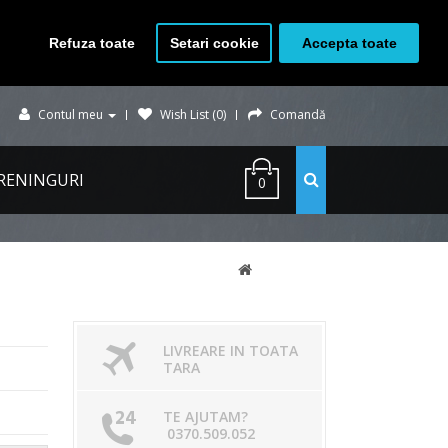
Refuza toate
Setari cookie
Accepta toate
Contul meu
Wish List (0)
Comandă
RENINGURI
0
LIVREARE IN TOATA
TARA
TE AJUTAM?
0370.509.052