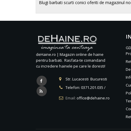
Blugi barbati scurti conici oferiti de magazinul n
I
GD
Pr
deHaine.ro | Magazin online de haine
pentru barbati. Rasfata-te comandand
Re
cu incredere hainele pe care le doresti!
De
Inf
Str. Lucacesti Bucuresti
Cu
Telefon:
0371.201.035
/
Pol
Email:
office@dehaine.ro
Ter
Co
Re