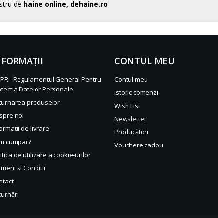
ostru de
haine online, dehaine.ro
NFORMAŢII
CONTUL MEU
PR - Regulamentul General Pentru
Contul meu
otectia Datelor Personale
Istoric comenzi
turnarea produselor
Wish List
spre noi
Newsletter
ormatii de livrare
Producători
m cumpar?
Vouchere cadou
itica de utilizare a cookie-urilor
meni si Conditii
ntact
turnări