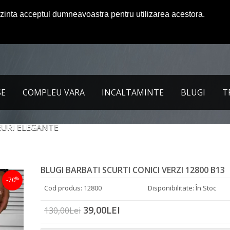
ezinta acceptul dumneavoastra pentru utilizarea acestora.
SE
COMPLEU VARA
INCALTAMINTE
BLUGI
T
URI ELEGANTE
BLUGI BARBATI SCURTI CONICI VERZI 12800 B13
%
-70
Cod produs: 12800
Disponibilitate: În Stoc
39,00LEI
130,00Lei