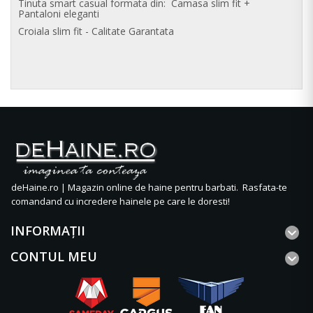
Tinuta smart casual formata din: Camasa slim fit +
Pantaloni eleganti
Croiala slim fit - Calitate Garantata
deHaine.ro | Magazin online de haine pentru barbati. Rasfata-te
comandand cu incredere hainele pe care le doresti!
INFORMAŢII
CONTUL MEU