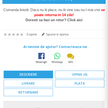
Comanda linistit. Daca nu iti place, nu iti vine sau nu-l mai vrei
se
poate return
a in 14 zile
!
Doresti sa faci un retur? Click aici
0 opinii
Spune-ţi opinia
Ai nevoie de ajutor? Contacteaza-ne
Messenger
Whatsapp
SMS
DESCRIERE
OPINII (0)
LIVRARE
PLATA
RETURNARE