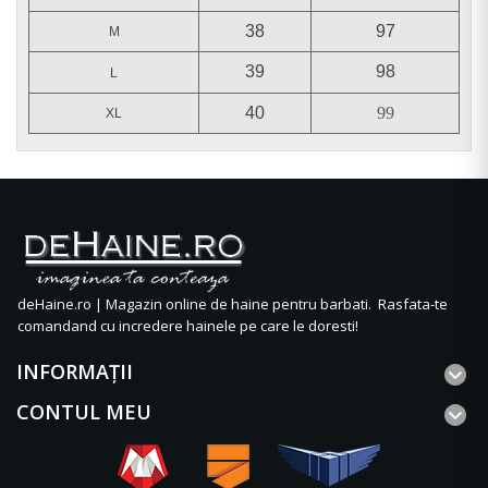
38
97
M
39
98
L
40
99
XL
deHaine.ro | Magazin online de haine pentru barbati. Rasfata-te
comandand cu incredere hainele pe care le doresti!
INFORMAŢII
CONTUL MEU