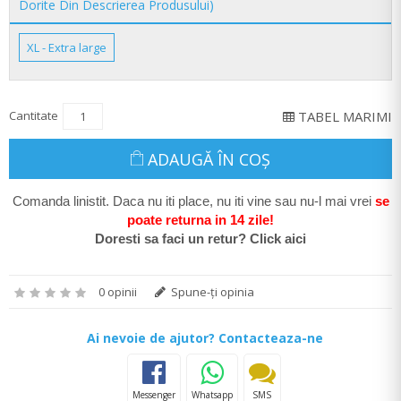
Dorite Din Descrierea Produsului)
XL - Extra large
Cantitate
TABEL MARIMI
ADAUGĂ ÎN COŞ
Comanda linistit. Daca nu iti place, nu iti vine sau nu-l mai vrei
se
poate return
a in 14 zile
!
Doresti sa faci un retur? Click aici
0 opinii
Spune-ţi opinia
Ai nevoie de ajutor? Contacteaza-ne
Messenger
Whatsapp
SMS