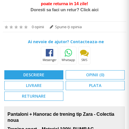
poate return
a in 14 zile
!
Doresti sa faci un retur? Click aici
0 opinii
Spune-ţi opinia
Ai nevoie de ajutor? Contacteaza-ne
Messenger
Whatsapp
SMS
DESCRIERE
OPINII (0)
LIVRARE
PLATA
RETURNARE
Pantaloni + Hanorac de trening tip Zara - Colectia
noua