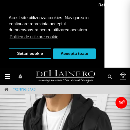
Refuza toate
Acest site utilizeaza cookies. Navigarea in
continuare reprezinta acceptul
dumneavoastra pentru utilizarea acestora.
Politica de utilizare cookie
Setari cookie
Accepta toate
0
TRENING BARBATI SLIM FIT PANTALONI + HANORAC NEGRU12234 9-6
%
-56