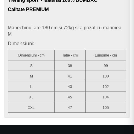
Trening sport - Material 100% BUMBAC
Calitate PREMIUM
Manechinul are 180 cm si 72kg si a pozat cu marimea
M
Dimensiuni:
Dimensiuni - cm
Talie - cm
Lungime - cm
S
39
99
M
41
100
L
43
102
XL
45
104
XXL
47
105