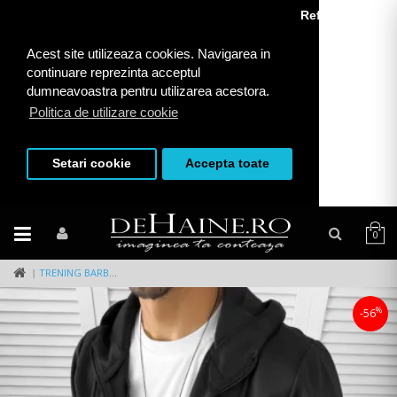
Refuza toate
Acest site utilizeaza cookies. Navigarea in
continuare reprezinta acceptul
dumneavoastra pentru utilizarea acestora.
Politica de utilizare cookie
Setari cookie
Accepta toate
0
TRENING BARBATI SLIM FIT PANTALONI + HANORAC NEGRU12234 9-6
%
-56