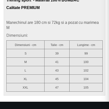
Trening sport - Material 100% BUMBAC
Calitate PREMIUM
Manechinul are 180 cm si 72kg si a pozat cu marimea
M
Dimensiuni:
Dimensiuni - cm
Talie - cm
Lungime - cm
S
39
99
M
41
100
L
43
102
XL
45
104
XXL
47
105