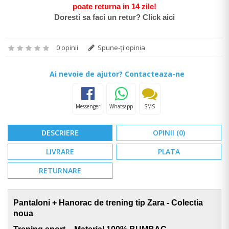
poate return
a in 14 zile
!
Doresti sa faci un retur? Click aici
0 opinii
Spune-ţi opinia
Ai nevoie de ajutor? Contacteaza-ne
Messenger
Whatsapp
SMS
DESCRIERE
OPINII (0)
LIVRARE
PLATA
RETURNARE
Pantaloni + Hanorac de trening tip Zara - Colectia
noua