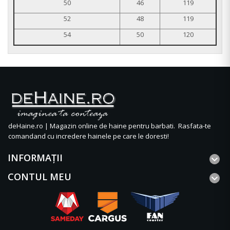
50
46
119
52
48
119
54
50
120
deHaine.ro | Magazin online de haine pentru barbati. Rasfata-te
comandand cu incredere hainele pe care le doresti!
INFORMAŢII
CONTUL MEU