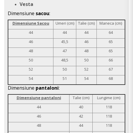
Vesta
Dimensiune
sacou
:
Dimensiune Sacou
Umeri (cm)
Talie (cm)
Maneca (cm)
44
44
44
64
46
45,5
46
65
48
47
48
65
50
48,5
50
66
52
50
52
67
54
51
54
68
Dimensiune
pantaloni
:
Dimensiune pantaloni
Talie (cm)
Lungime (cm)
44
40
118
46
42
118
48
44
118