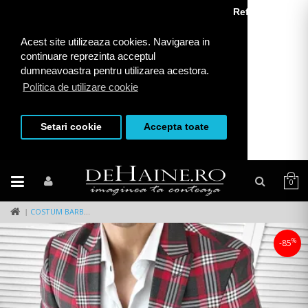
Refuza toate
Acest site utilizeaza cookies. Navigarea in
continuare reprezinta acceptul
dumneavoastra pentru utilizarea acestora.
Politica de utilizare cookie
Setari cookie
Accepta toate
0
COSTUM BARBATI SLIM FIT (SACOU + VESTA) 78081 D5-5.1
%
-85