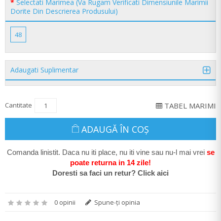
Selectati Marimea (Va Rugam Verificati Dimensiunile Marimii
Dorite Din Descrierea Produsului)
48
Adaugati Suplimentar
Cantitate
TABEL MARIMI
ADAUGĂ ÎN COŞ
Comanda linistit. Daca nu iti place, nu iti vine sau nu-l mai vrei
se
poate return
a in 14 zile
!
Doresti sa faci un retur? Click aici
0 opinii
Spune-ţi opinia